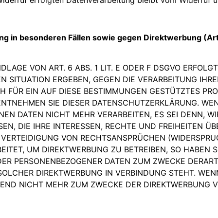
g in besonderen Fällen sowie gegen Direktwerbung (Ar
AGE VON ART. 6 ABS. 1 LIT. E ODER F DSGVO ERFOLGT,
EN SITUATION ERGEBEN, GEGEN DIE VERARBEITUNG IH
H FÜR EIN AUF DIESE BESTIMMUNGEN GESTÜTZTES PRO
 ENTNEHMEN SIE DIESER DATENSCHUTZERKLÄRUNG. WEN
NEN DATEN NICHT MEHR VERARBEITEN, ES SEI DENN, 
EN, DIE IHRE INTERESSEN, RECHTE UND FREIHEITEN Ü
ERTEIDIGUNG VON RECHTSANSPRÜCHEN (WIDERSPRUCH 
ITET, UM DIREKTWERBUNG ZU BETREIBEN, SO HABEN S
NDER PERSONENBEZOGENER DATEN ZUM ZWECKE DERARTI
T SOLCHER DIREKTWERBUNG IN VERBINDUNG STEHT. WEN
END NICHT MEHR ZUM ZWECKE DER DIREKTWERBUNG V